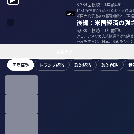
8,334
回視聴・
1年前
0
11/5 投開票が行われる米国大
24:55
米国大統領選挙の基礎知識と米国経済の強さの秘訣を聞いた
後編：米国経済の強
大学...
6,680
回視聴・
1年前
0
連日、アメリカ大統領選挙が報道さ
ゃみをすると、日本が風邪をひくと
濱利廣氏に聞いた...
関連タグ
国際情勢
トランプ経済
政治経済
政治創造
世