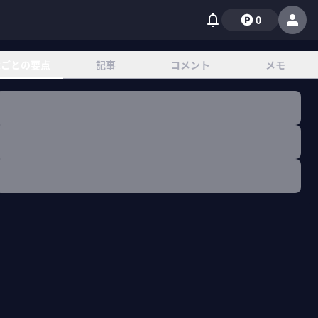
0
章ごとの要点
記事
コメント
メモ