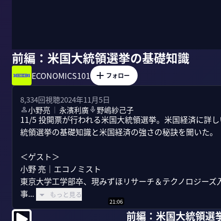
前編：米国大統領選挙の基礎知識
ECONOMICS101
フォロー
8,334
回視聴
2024年11月5日
小野亮
永濱利廣
野嶋紗己子
｜
11/5 投開票が行われる米国大統領選挙。米国経済に
統領選挙の基礎知識と米国経済の強さの秘訣を聞いた。

＜ゲスト＞

小野 亮｜エコノミスト

東京大学工学部卒、現みずほリサーチ＆テクノロジーズ入社。
事...
もっと見る
21:06
前編：米国大統領選