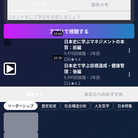
コメント
自分メモ
コメントをして学びを共有しましょう
アプリで視聴する
33:00
日本史に学ぶマネジメントの本
質：前編
9,476
回視聴・
1年前
20:36
0
4.4
日本史で学ぶ目標達成・健康管
理：後編
6,445
回視聴・
1年前
1
4.2
関連タグ
あなたへのおすすめ
リーダーシップ
歴史知見
社会構造分析
人生哲学
日本特集