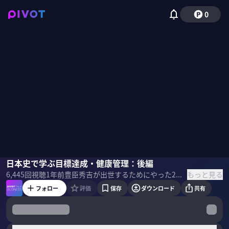
0
増田賢作
日本史で学ぶ目標達成・健康管理：後編
野嶋紗己子
もっと見る
6,445
回視聴
1年前
豊臣秀吉が出世するためにやった2つのこと、徳川家康が健康であった理由、大久保利通の意志力など、ビジネスパーソンが重視したいことを経営コンサルタントの増田賢作氏が紐解いていく。
フォロー
評価
保存
ダウンロード
共有