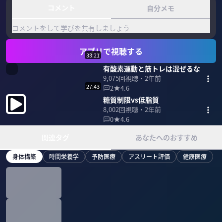
コメント
自分メモ
コメントをして学びを共有しましょう
アプリで視聴する
33:21
有酸素運動と筋トレは混ぜるな
9,075
回視聴・
2年前
27:43
2
4.6
糖質制限vs低脂質
8,002
回視聴・
2年前
0
4.6
関連タグ
あなたへのおすすめ
身体構築
時間栄養学
予防医療
アスリート評価
健康医療