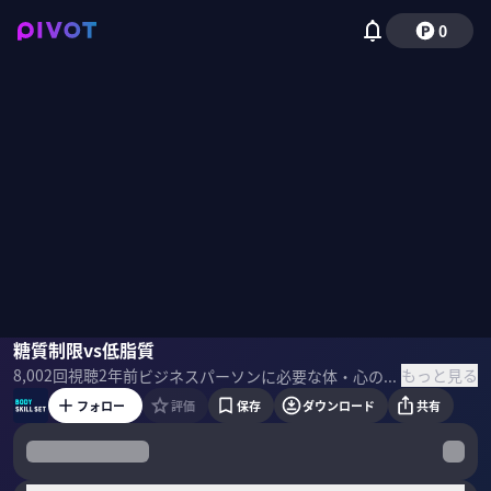
0
松本勝
糖質制限vs低脂質
国山ハセン
もっと見る
8,002
回視聴
2年前
ビジネスパーソンに必要な体・心の鍛え方を一流のプロから学ぶ。今回は、松本勝さんに「論文」から設計する「ヘルスケアの新常識」を学んでいく。 ＜ゲスト＞ 松本勝（VISITS Technologies CEO） 東京大学大学院工学系研究科修了後、 ゴールドマンサックスに入社、 株式トレーダー等を経て、VISITS Technologiesを設立。 【マッスル社長のGOトレChannel】
フォロー
評価
保存
ダウンロード
共有