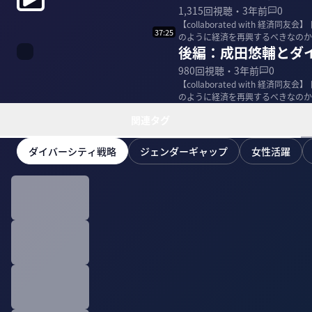
1,315
回視聴・
3年前
0
【collaborated with 
37:25
のように経済を再興するべきなのか
後編：成田悠輔とダ
980
回視聴・
3年前
0
【collaborated with 
のように経済を再興するべきなのか
関連タグ
ダイバーシティ戦略
ジェンダーギャップ
女性活躍