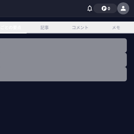
0
章ごとの要点
記事
コメント
メモ