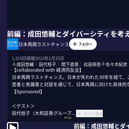
前編：成田悠輔とダイバーシティを考
日本再興ラストチャンス
フォロー
1,315
回視聴
2023年1月25日
成田悠輔
田代桂子
間下直晃
松田崇弥
佐々木紀彦
｜
｜
｜
【collaborated with 経済同友会】

日本再興ラストチャンス。日本が失われた30年を経て
営者と有識者と対談を通じて、日本再興に向けた具体的な
【Sponsored】

＜ゲスト＞

田代桂子（大和証券グループ...
もっと見る
37:51
前編：成田悠輔とダ