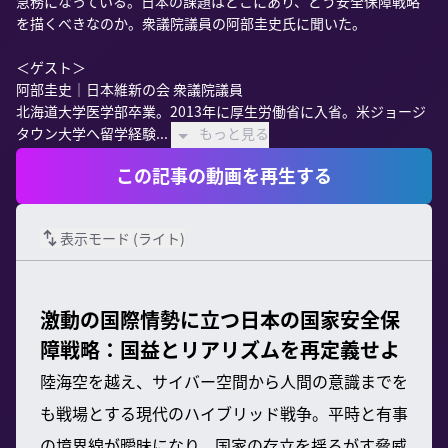
急務になっている。日本の課題はどこにあり、どう安全保障戦略
を描くべきなのか。衆議院議員の阿部圭史氏に聞いた。

＜ゲスト＞

阿部圭史｜日本維新の会 衆議院議員

北海道大学医学部卒業。2013年に厚生労働省に入省。米ジョージ
タウン大学へ留学経験...
もっと見る
この記事の動画を再生する
表示モード (
ライト
)
激動の国際情勢に立つ日本の国家安全保
障戦略：国益とリアリズムを再定義せよ
陸海空を越え、サイバー空間から人間の意識までを
も戦場とする現代のハイブリッド戦争。平時と有事
の境界線が曖昧になり、国家の存立を揺るがす脅威