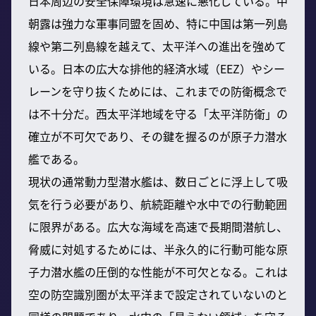
日本周辺の安全保障環境は急速に悪化している。中
朝露は強力な軍事同盟を固め、特に中国は第一列島
線や第二列島線を越えて、太平洋への進出を強めて
いる。日本の広大な排他的経済水域（EEZ）やシー
レーンを守り抜くためには、これまでの防衛概念で
は不十分だ。西太平洋地域を守る「太平洋防衛」の
確立が不可欠であり、その鍵を握るのが原子力潜水
艦である。
現状の通常動力型潜水艦は、数日ごとに浮上して吸
気を行う必要があり、航続距離や水中での行動範囲
に限界がある。広大な海域を高速で長期間潜航し、
脅威に対処するためには、半永久的に行動可能な原
子力潜水艦の圧倒的な性能が不可欠となる。これは
空の防空識別圏が太平洋まで設定されていないのと