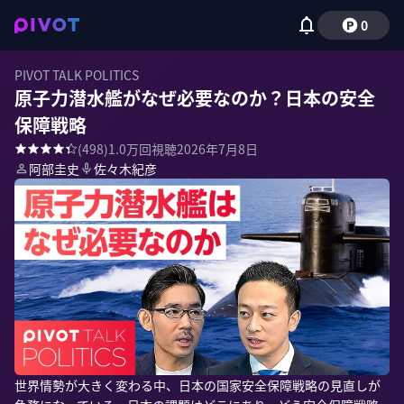
0
PIVOT TALK POLITICS
原子力潜水艦がなぜ必要なのか？日本の安全
保障戦略
(
498
)
1.0万
回視聴
2026年7月8日
阿部圭史
佐々木紀彦
世界情勢が大きく変わる中、日本の国家安全保障戦略の見直しが