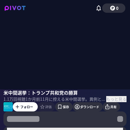
0
ジョセフ・クラフト
米中間選挙：トランプ共和党の勝算
横江公美
佐藤真莉子
もっと見る
1.1万
回視聴
1か月前
11月に控える米中間選挙。異例となる党大会の発表やイラン政策を巡り、トランプ大統領率いる共和党内で分断の危機がささやかれる。現職大統領に不利とされる「逆風の法則」の中、下院敗北を予想する厳しい見方と、隠れトランプ人気やインフレ対策による勝利予想が交錯。超大国の権力図を左右する選挙の行方に迫る。 ＜ゲスト＞ ジョセフ・クラフト｜経済アナリスト UCバークレー校を卒業後、モルガン・スタンレー本社に入社。東京支社で為替本部長などを歴任。2015年に独立し会社を設立。東京国際大学の副学長やソニーグループ、東京エレクトロンの社外取締役を務める。 横江公美｜東洋大学教授 松下政経塾15期生、ヘリテージ財団上級研究員を経て現職。世界の食エッセイを書くことが夢。著書には「隠れトランプのアメリカ」「話は 5 行でまとめなさい」「アメリカのシンクタンク」等。 ＜目次＞
フォロー
評価
保存
ダウンロード
共有