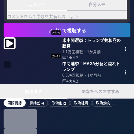
コメント
自分メモ
コメントをして学びを共有しましょう
アプリで視聴する
29:39
米中間選挙：トランプ共和党の
勝算
1.1万
回視聴・
1か月前
24:47
4
4.2
中間選挙：MAGA分裂と隠れト
ランプ
6,894
回視聴・
1か月前
4
4.2
関連タグ
あなたへのおすすめ
国際情勢
世論動向
政治創造
政治経済
政治動向