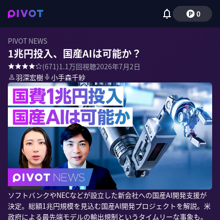
0
PIVOT NEWS
1兆円投入、国産AIは可能か？
(
671
)
1.1万
回視聴
2026年7月2日
羽深宏樹
小手森千紗
ソフトバンクやNECなどが設立した新会社への国産AI開発支援が
決定。総額1兆円規模を見込む国産AI開発プロジェクトを解説。米
政府による最先端モデルの輸出規制というタイムリーな事象も。