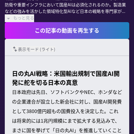
防衛や重要インフラにおいて国産AIは必須化されるのか。製造業
などの強みを活かした領域特化型AIなど日本の戦略を専門家が...
もっと見る
この記事の動画を再生する
表示モード (
ライト
)
日の丸AI戦略：米国輸出規制で国産AI開
発に舵を切る日本の真意
日本政府は先日、ソフトバンクやNEC、ホンダなど
の企業連合が設立した新会社に対し、国産AI開発費
として3800億円超もの国費投入を決定した。これ
は将来的には1兆円規模にまで拡大する見込みで、
まさに国を挙げて「日の丸AI」を推進していくこと