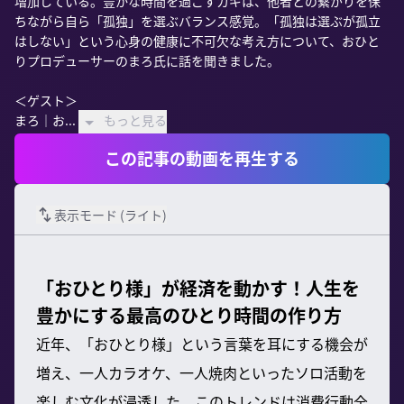
増加している。豊かな時間を過ごすカギは、他者との繋がりを保
ちながら自ら「孤独」を選ぶバランス感覚。「孤独は選ぶが孤立
はしない」という心身の健康に不可欠な考え方について、おひと
りプロデューサーのまろ氏に話を聞きました。

＜ゲスト＞

まろ｜お...
もっと見る
この記事の動画を再生する
表示モード (
ライト
)
「おひとり様」が経済を動かす！人生を
豊かにする最高のひとり時間の作り方
近年、「おひとり様」という言葉を耳にする機会が
増え、一人カラオケ、一人焼肉といったソロ活動を
楽しむ文化が浸透した。このトレンドは消費行動全