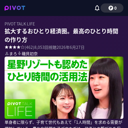
0
PIVOT TALK LIFE
拡大するおひとり経済圏。最高のひとり時間
の作り方
(
462
)
8,053
回視聴
2026年6月27日
まろ
磯貝初奈
単身者に限らず、子育て世代もあえて「1人時間」を求める需要が