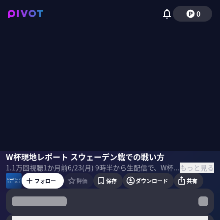
0
ミムラユウスケ
W杯現地レポート スウェーデン戦での戦い方
木崎伸也
佐々木紀彦
もっと見る
1.1万
回視聴
1か月前
6/23(月) 9時半から生配信で、W杯サッカー日本代表の第三戦、スウェーデン戦をどう戦えば良いのか？ 現地の声を交えながら話しました。 これは、アーカイブ映像です。 ＜ゲスト＞ 木崎伸也｜スポーツライター 1975年、東京都生まれ。2002年夏にオランダへ移住。翌2003年から6年間、ドイツを拠点に欧州サッカーを取材。スポーツ誌『Number』はじめ、各メディアに寄稿。最新刊は小説『アイム・ブルー』。2018年10月よりサッカーカンボジア代表のスタッフに。 ミムラユウスケ｜スポーツライター 2006年7月にスポーツライターとしての活動をはじめ、2009年1月にドイツへ渡る。ドイツを中心にヨーロッパで取材。2016年9月22日より、拠点を再び日本に移す。 ＜目次＞
フォロー
評価
保存
ダウンロード
共有