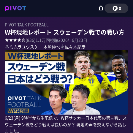
0
PIVOT TALK FOOTBALL
W杯現地レポート スウェーデン戦での戦い方
(
836
)
1.1万
回視聴
2026年6月23日
ミムラユウスケ
｜
木崎伸也
佐々木紀彦
6/23(月) 9時半から生配信で、W杯サッカー日本代表の第三戦、ス
ウェーデン戦をどう戦えば良いのか？ 現地の声を交えながら話し
ました。
