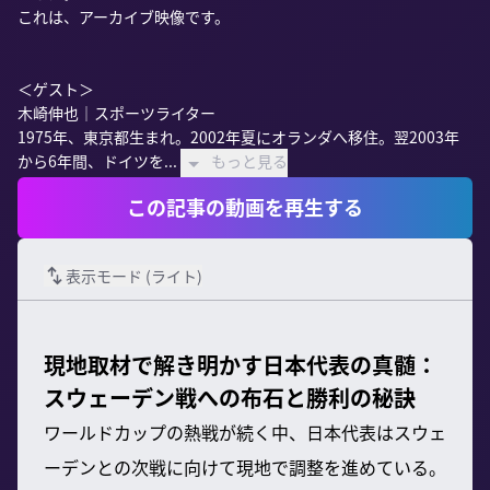
これは、アーカイブ映像です。

＜ゲスト＞

木崎伸也｜スポーツライター

1975年、東京都生まれ。2002年夏にオランダへ移住。翌2003年
から6年間、ドイツを...
もっと見る
この記事の動画を再生する
表示モード (
ライト
)
現地取材で解き明かす日本代表の真髄：
スウェーデン戦への布石と勝利の秘訣
ワールドカップの熱戦が続く中、日本代表はスウェ
ーデンとの次戦に向けて現地で調整を進めている。