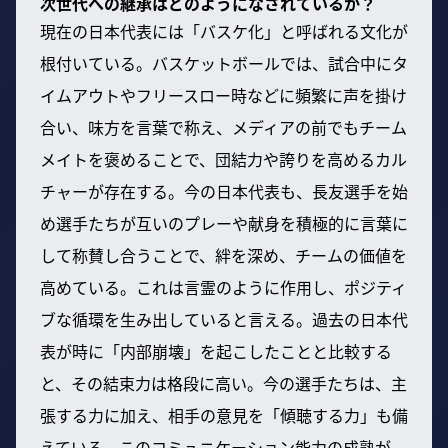
次世代への継承はどのようになされているか？
現在の日本代表には「バスケ化」と呼ばれる文化が
根付いている。バスケットボールでは、試合中にタ
イムアウトやフリースロー時などに頻繁に声を掛け
合い、味方を言葉で称え、メディアの前でもチーム
メイトを褒めることで、団結力や誇りを高めるカル
チャーが存在する。今の日本代表も、長友選手を始
め選手たちが互いのプレーや献身を積極的に言葉に
して称賛し合うことで、絆を深め、チームの価値を
高めている。これは言霊のように作用し、ポジティ
ブな循環を生み出していると言える。過去の日本代
表が時に「内部崩壊」を起こしたことと比較する
と、その結束力は格段に高い。今の選手たちは、主
張する力に加え、相手の意見を「傾聴する力」も備
えている。このコミュニケーション能力の成熟が、