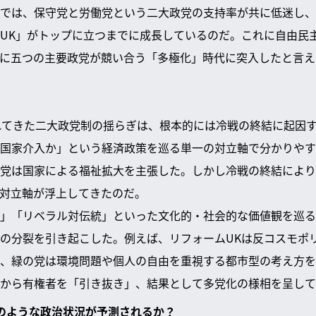
では、保守党と労働党という二大政党の支持率が共に低迷し、
UK」がトップに立つまでに成長しているのだ。これに自由民
に五つの主要政党が競い合う「多極化」時代に突入したと言え
れてきた二大政党制の揺らぎは、根本的には冷戦の終結に起因
国家介入か」という経済政策を巡る単一の対立軸で分かりやす
党は国家による福祉拡大を主張した。しかし冷戦の終結により
対立軸が浮上してきたのだ。
」「リベラル対伝統」といった文化的・社会的な価値観を巡る
の分裂を引き起こした。例えば、リフォームUKは反コスモポ
、緑の党は環境問題や個人の自由を重視する都市型の考え方を
から有権者を「引き抜き」、結果として多党化の様相を呈して
はどのような政治状況が予測されるか？