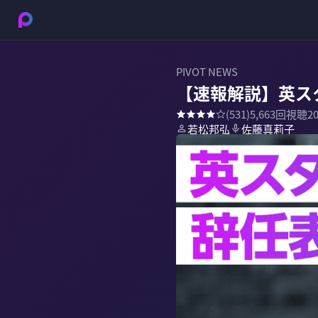
PIVOT NEWS
【速報解説】英ス
(
531
)
5,663
回視聴
2
若松邦弘
佐藤真莉子