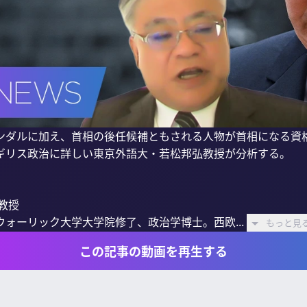
ンダルに加え、首相の後任候補ともされる人物が首相になる資
ギリス政治に詳しい東京外語大・若松邦弘教授が分析する。

授

ォーリック大学大学院修了、政治学博士。西欧...
もっと見
この記事の動画を再生する