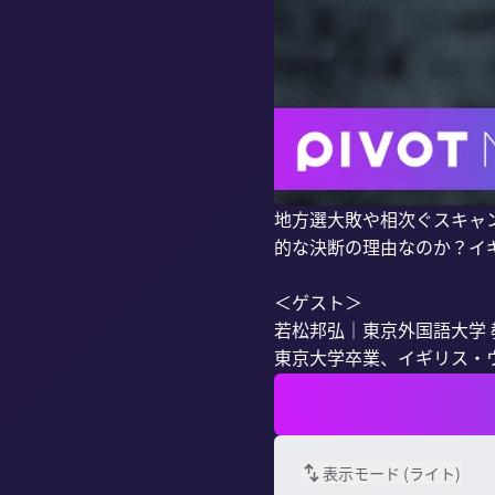
地方選大敗や相次ぐスキャ
的な決断の理由なのか？イ
＜ゲスト＞

若松邦弘｜東京外国語大学 教
東京大学卒業、イギリス・ウ
表示モード (
ライト
)