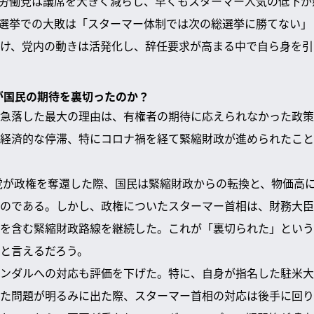
挙で労働党は議席を大きく減らし、早くもスターマー人気の低下
一会選挙での大敗は「スターマー体制では次の総選挙に勝てない
け、党内の動きは活発化し、辞任要求が高まる中で自ら身を引
何が国民の期待を裏切ったのか？
急落した最大の理由は、有権者の期待に応えられなかった政策
経済的な停滞、特にコロナ禍を経て緊縮財政が進められたこと
働党が政権を奪還した際、国民は緊縮財政からの転換と、物価高
のである。しかし、政権についたスターマー首相は、財務大臣
を含む緊縮財政路線を継続した。これが「裏切られた」という
と言えるだろう。
ンダルへの対応も評価を下げた。特に、自身が指名した駐米大
た問題が明るみに出た際、スターマー首相の対応は後手に回り