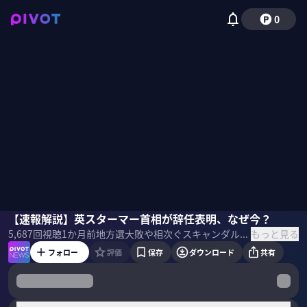
0
若松邦弘
【速報解説】英スターマー首相が辞任表明、なぜ今？
佐藤真莉子
もっと見る
5,687
回視聴
1か月前
地方選大敗や相次ぐスキャンダルに加え、首相の後任候補ともされる人物が首相になる資格要件を満たしたことが最終的な決断の理由なのか？イギリス政治に詳しい東京外語大・若松邦弘教授が分析する。 ＜ゲスト＞ 若松邦弘｜東京外国語大学 教授 東京大学卒業、イギリス・ウォーリック大学大学院修了、政治学博士。西欧諸国との比較の視点でイギリス政治を研究。とくに政党政治を、階層、民族性、地域性等、社会の多層性との関係から分析している。
フォロー
評価
保存
ダウンロード
共有