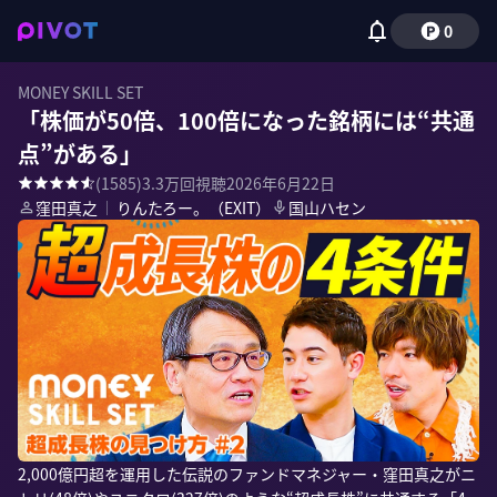
0
MONEY SKILL SET
「株価が50倍、100倍になった銘柄には“共通
点”がある」
(
1585
)
3.3万
回視聴
2026年6月22日
窪田真之
｜
りんたろー。（EXIT）
国山ハセン
2,000億円超を運用した伝説のファンドマネジャー・窪田真之がニ