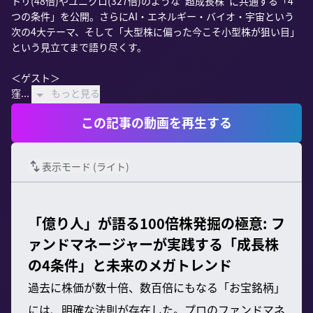
トリ(48倍)やユニクロ(327倍)のような“超成長株”に共通する「4
つの条件」を公開。さらにAI・エネルギー・バイオ・宇宙という
次の4大テーマ、そして「大型株に偏った今こそ小型株が狙い目」
という見立てまで語り尽くす。

＜ゲスト＞

窪...
もっと見る
この記事の動画を再生する
表示モード (
ライト
)
「億り人」が語る100倍株発掘の極意: フ
ァンドマネージャーが実践する「成長株
の4条件」と未来のメガトレンド
過去に株価が数十倍、数百倍にもなる「お宝銘柄」
には、明確な法則が存在した。プロのファンドマネ