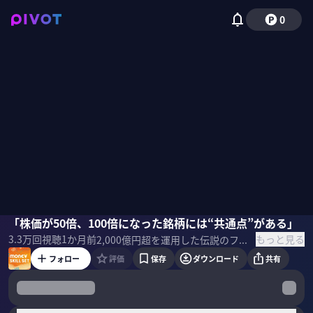
0
窪田真之
「株価が50倍、100倍になった銘柄には“共通点”がある」
りんたろー。（EXIT）
国山ハセン
もっと見る
3.3万
回視聴
1か月前
2,000億円超を運用した伝説のファンドマネジャー・窪田真之がニトリ(48倍)やユニクロ(327倍)のような“超成長株”に共通する「4つの条件」を公開。さらにAI・エネルギー・バイオ・宇宙という次の4大テーマ、そして「大型株に偏った今こそ小型株が狙い目」という見立てまで語り尽くす。 ＜ゲスト＞ 窪田真之｜楽天証券経済研究所 チーフ・ストラテジスト 住友銀行・住銀バンカース投資顧問を経て大和住銀投信投資顧問にて25年間にわたり日本株のファンドマネージャーを歴任 最大運用額は2000億円超！ 2014年から楽天証券経済研究所チーフ・ストラテジストとして活躍 ＜参考書籍＞ 『2000億円超を運用した伝説のファンドマネジャーが明かす「超」成長株の見つけ方』 窪田真之（著）幻冬舍（刊）
フォロー
評価
保存
ダウンロード
共有