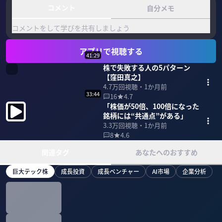
コメント
自分メモ
コメントをして学びを共有しましょう
アプリで視聴する
41:29
株で失敗する人の5パターン
【窪田真之】
4.7万
回視聴・
1か月前
33:44
16
4.7
「株価が50倍、100倍になった
銘柄には“共通点”がある」
3.3万
回視聴・
1か月前
8
4.6
関連タグ
あなたへのおすすめ
巨大テック株
成長投資
成長ベンチャー
AI市場
企業分析