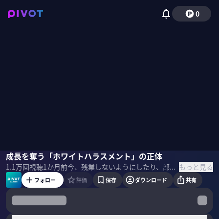
0
関根貴広
成長を奪う「ホワイトハラスメント」の正体
西川典孝
もっと見る
1.1万
回視聴
1か月前
今、残業しないようにしたり、部下が失敗しないようにして逆に若手が成長の機会を奪われてしまっていると感じてしまうホワイトハラスメントが起きている。 最新の転職業界の動向をマイナビ キャリアリサーチLabの関根貴広氏と紐解く。 ＜ゲスト＞ マイナビ キャリアリサーチLab｜関根貴広 2006年、中途で入社。人材紹介・人材派遣のリクルーティングアドバイザー、人材紹介・人材派遣のマーケティング職を経て現職へ。主にアルバイトや派遣社員などの非正規社員領域、正社員の中途採用領域の2つの領域における雇用や労働に関するさまざまなアンケート調査の立案・運用・分析を担当。 ＜目次＞
フォロー
評価
保存
ダウンロード
共有