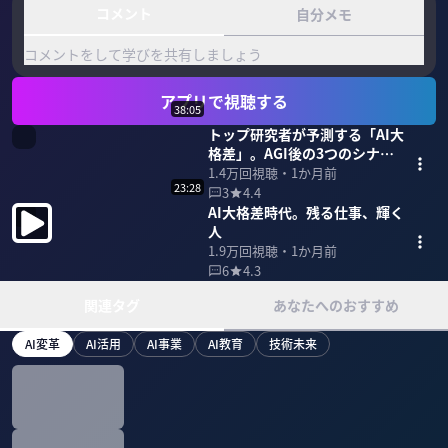
コメント
自分メモ
コメントをして学びを共有しましょう
アプリで視聴する
38:05
トップ研究者が予測する「AI大
格差」。AGI後の3つのシナリ
オ
1.4万
回視聴・
1か月前
23:28
3
4.4
AI大格差時代。残る仕事、輝く
人
1.9万
回視聴・
1か月前
6
4.3
関連タグ
あなたへのおすすめ
AI変革
AI活用
AI事業
AI教育
技術未来