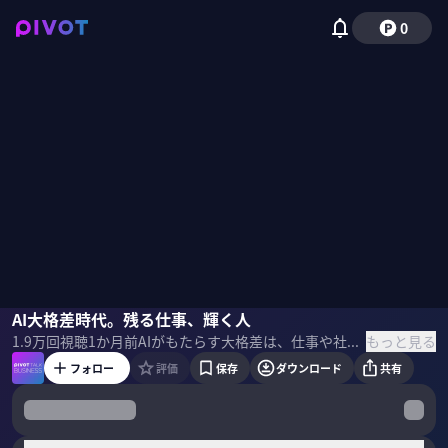
0
宮本弘曉
AI大格差時代。残る仕事、輝く人
佐々木紀彦
もっと見る
1.9万
回視聴
1か月前
AIがもたらす大格差は、仕事や社会をどう変えていくのか？世界の研究者たちの分析をベースに、一橋大学経済研究所の宮本弘暁教授に解説してもらった。 ＜ゲスト＞ 宮本弘曉｜一橋大学経済研究所 教授 慶應大卒。米ウィスコンシン大経済学博士。IMFエコノミストや都立大教授等を経て24年から一橋大経済研究所教授を務める。財務省財務総合政策研究所を経て政策提言や論文発表も行う。 ＜目次＞
フォロー
評価
保存
ダウンロード
共有