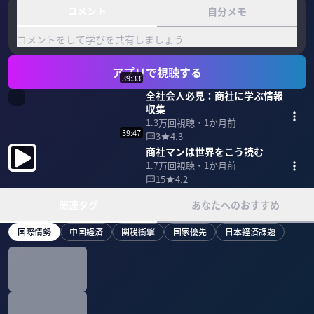
コメント
自分メモ
コメントをして学びを共有しましょう
アプリで視聴する
39:33
全社会人必見：商社に学ぶ情報
収集
1.3万
回視聴・
1か月前
39:47
3
4.3
商社マンは世界をこう読む
1.7万
回視聴・
1か月前
15
4.2
関連タグ
あなたへのおすすめ
国際情勢
中国経済
関税衝撃
国家優先
日本経済課題