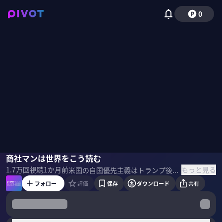
0
武居秀典
商社マンは世界をこう読む
小手森千紗
もっと見る
1.7万
回視聴
1か月前
米国の自国優先主義はトランプ後も続く、中国の過小評価は危険、など今後の世界を見据える上で欠かせない5つの視点を解説する。元三菱商事調査部長で国際情勢アナリストの武居秀典氏に徹底解説してもらった。 ＜ゲスト＞ 武居秀典｜国際情勢アナリスト／元 三菱商事 調査部長 一橋大学卒業後、三菱商事入社。調査部長、三菱商事（中国）商業有限公司董事長兼総経理などを歴任。ハーバード大学大学院AMP修了。ロンドン・ニューヨーク・ヤンゴン・シンガポール・北京に計14年駐在し世界77カ国を訪問。23年退職後、企業向けアドバイザー・研修講師として活動。 ＜参考書籍＞ 『海外経験ゼロの私に、世界と経済をイチから教えてください！』 武居秀典（著）東洋経済新報社（刊）
フォロー
評価
保存
ダウンロード
共有