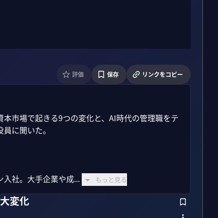
評価
保存
リンクをコピー
資本市場で起きる9つの変化と、AI時代の管理職をテ
員に聞いた。

社。大手企業や成...
もっと見る
の大変化