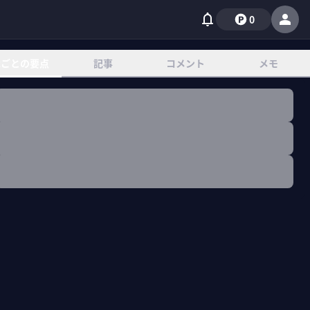
0
章ごとの要点
記事
コメント
メモ