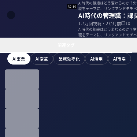
AI時代の組織はどう変わるのか？
32:19
職をテーマに、リンクアンドモチベーションの
AI時代の管理職：課
リンクア...
1.7万
回視聴・
2か月前
10
AI時代の組織はどう変わるのか？
職をテーマに、リンクアンドモチベーションの
リンクア...
関連タグ
AI事業
AI変革
業務効率化
AI活用
AI市場