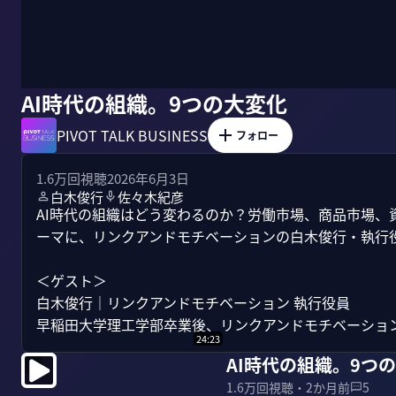
AI時代の組織。9つの大変化
PIVOT TALK BUSINESS
フォロー
1.6万
回視聴
2026年6月3日
白木俊行
佐々木紀彦
AI時代の組織はどう変わるのか？労働市場、商品市場、
ーマに、リンクアンドモチベーションの白木俊行・執行役
＜ゲスト＞

白木俊行｜リンクアンドモチベーション 執行役員

早稲田大学理工学部卒業後、リンクアンドモチベーション入
24:23
AI時代の組織。9つ
1.6万
回視聴・
2か月前
5