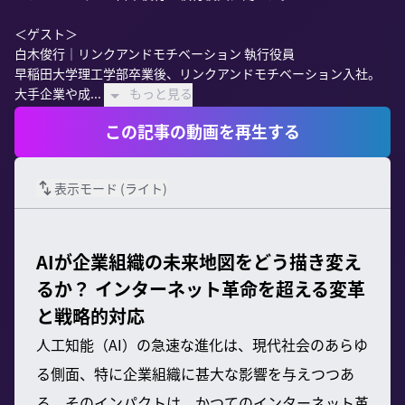
＜ゲスト＞

白木俊行｜リンクアンドモチベーション 執行役員

早稲田大学理工学部卒業後、リンクアンドモチベーション入社。
大手企業や成...
もっと見る
この記事の動画を再生する
表示モード (
ライト
)
AIが企業組織の未来地図をどう描き変え
るか？ インターネット革命を超える変革
と戦略的対応
人工知能（AI）の急速な進化は、現代社会のあらゆ
る側面、特に企業組織に甚大な影響を与えつつあ
る。そのインパクトは、かつてのインターネット革