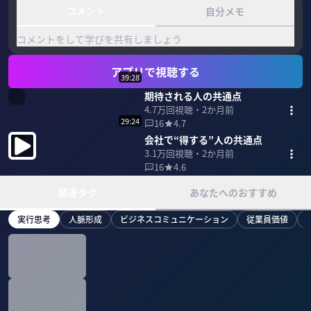
コメント
自分メモ
コメントをして学びを共有しましょう
アプリで視聴する
39:28
期待される人の共通点
4.7万
回視聴・
2か月前
29:24
16
4.7
会社で“得する”人の共通点
3.1万
回視聴・
2か月前
16
4.6
関連タグ
あなたへのおすすめ
実行思考
人脈形成
ビジネスコミュニケーション
従業員価値