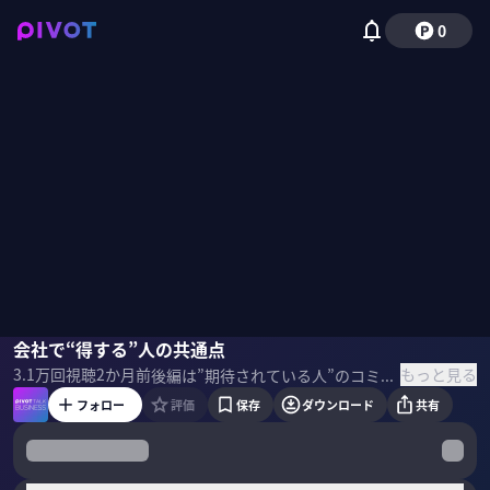
0
越川慎司
会社で“得する”人の共通点
野嶋紗己子
もっと見る
3.1万
回視聴
2か月前
後編は”期待されている人”のコミュニケーション方法を深掘り。頼られる人ほど空き時間を周囲に見せ、有給をしっかりととっている。その驚きの理由とは？若手社員からマネジメント層まで使える、社外・社内コミュニケーションで信頼を勝ち取るためのTips。 ＜ゲスト＞ 越川慎司｜クロスリバー代表 日系通信社や外資を経て2005年米マイクロソフト入社。日本法人役員として事業責任者を歴任後、17年に独立。働き方デザイナーとして800社超の改革を支援。提供するオンライン講座の満足度は96%、行動変容率は95%を誇る。累計131万部の著書を執筆。 ＜参考文献＞ 越川慎司『815社17万人を分析してわかった 会社から期待されている人の習慣115』
フォロー
評価
保存
ダウンロード
共有