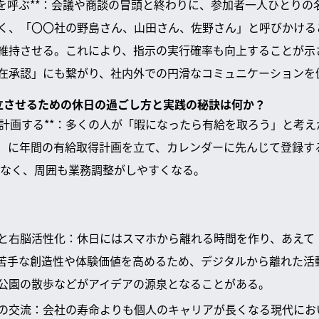
前を呼ぶ**：会議や商談の冒頭と終わりに、参加者一人ひとりの
く、「〇〇社の野島さん、山田さん、佐野さん」と呼びかける
維持させる。これにより、指示の実行確率も向上することが示
在承認」にも繋がり、社内外での円滑なコミュニケーションを
両立させるための休日の過ごし方と実践の秘訣は何か？
に計画する**：多くの人が「暇になったら有給を取ろう」と考
月）に年間の有給取得計画を立て、カレンダーに先んじて登録す
なく、周囲も業務調整がしやすくなる。
と右脳活性化：休日にはスマホから離れる時間を作り、あえて
が苦手な創造性や体験価値を高めるため、デジタルから離れた活
公園の散歩などがアイデアの源泉となることがある。
の交流：会社の寿命よりも個人のキャリアが長くなる現代にお