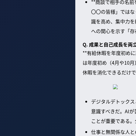
**商談で相手の名
〇〇の皆様」ではな
識を高め、集中力を
への関心を示す「存
Q. 成果と自己成長を
**有給休暇を年度初め
は年度初め（4月や10
休暇を消化できるだけで
デジタルデトックス
意識すべきだ。AI
ことが重要である。
仕事と無関係な人と