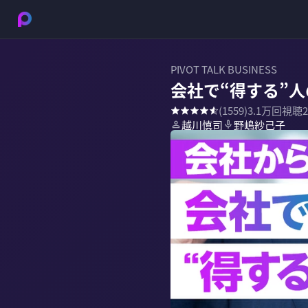
PIVOT TALK BUSINESS
会社で“得する”
(
1559
)
3.1万
回視聴
越川慎司
野嶋紗己子