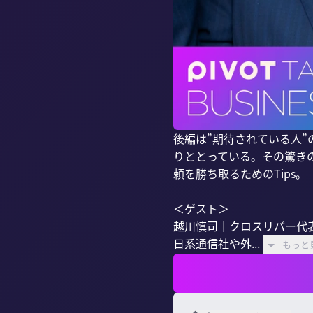
後編は”期待されている人
りととっている。その驚き
頼を勝ち取るためのTips。

＜ゲスト＞

越川慎司｜クロスリバー代表
日系通信社や外...
もっと