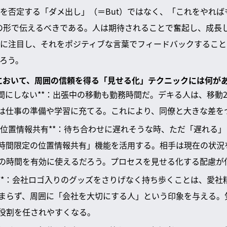
を否定する「ダメ出し」（＝But）ではなく、「これをやれば
向の形で伝えるべきである。人は期待されることで奮起し、成長
に注目し、それをポジティブな言葉でフィードバックすること
ろう。
動において、周囲の信頼を得る「見せる化」テクニックには何が
時間にしない**：出張中の移動も勤務時間だ。デキる人は、移動
は仕事の準備や学習に充てる。これにより、同僚と大きな差を
プでの位置情報共有**：待ち合わせに遅れそうな時、ただ「遅れる
の「1時間限定の位置情報共有」機能を活用する。相手は現在の状
の時間を有効に使えるだろう。プロセスを見せる化する配慮が
帯**：会社ロゴ入りのグッズをさりげなく持ち歩くことは、愛社
まらず、周囲に「会社を大切にする人」という印象を与える。
役割を任されやすくなる。