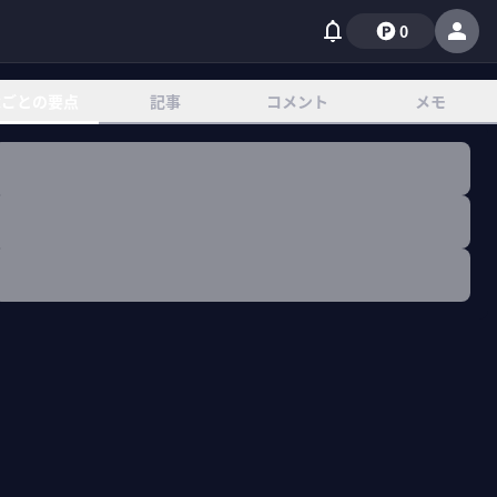
0
章ごとの要点
記事
コメント
メモ