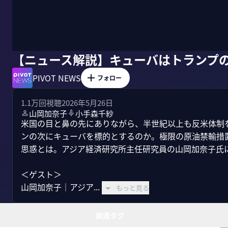
【ニュース解説】キューバはトランプ
PIVOT NEWS
フォロー
1.1万
回視聴
2026年5月26日
山岡加奈子
小手森千紗
米国の目と鼻の先にありながら、半世紀以上も反米体制
ンの次にキューバを標的とするのか。極限の原油禁輸措
思惑とは。アジア経済研究所主任研究員の山岡加奈子氏に
＜ゲスト＞

山岡加奈子｜アジア...
もっと見る
関連タグ