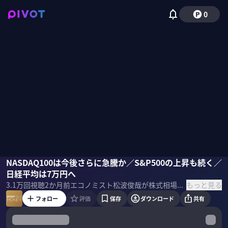
0
松波俊哉
NASDAQ100は今後さらに急騰か／S&P500の上昇も続く／
柴田阿弥
日経平均は7万円へ
もっと見る
3.1万
回視聴
2か月前
エコノミスト松波俊哉が株式相場の見通しを語る。NASDAQ100は、今後さらに急騰か。 ＜ゲスト＞ 松波俊哉｜ファーストパートナーズ 社外相談役・チーフエコノミスト 早稲田大学卒業後、大手生命保険会社および大手資産運用会社にてファンドマネージャー等の資産運用業務に従事。2023年7月より現職。大学時代にアメリカンフットボール日本代表として活躍したスポーツマン。 ＜目次＞
フォロー
評価
保存
ダウンロード
共有