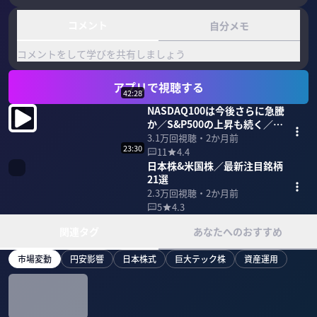
コメント
自分メモ
コメントをして学びを共有しましょう
アプリで視聴する
42:28
NASDAQ100は今後さらに急騰
か／S&P500の上昇も続く／日
経平均は7万円へ
3.1万
回視聴・
2か月前
23:30
11
4.4
日本株&米国株／最新注目銘柄
21選
2.3万
回視聴・
2か月前
5
4.3
関連タグ
あなたへのおすすめ
市場変動
円安影響
日本株式
巨大テック株
資産運用