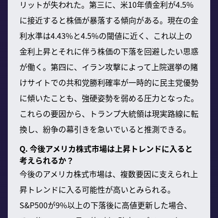
リットが失われた。第三に、米10年債金利が4.5%
に接近すると株価が暴落する傾向がある。現在の金
利水準は4.43%と4.5%の閾値に近く、これ以上の
金利上昇とそれに伴う株価の下落を回避したい思惑
が働く。第四に、イラン攻撃によって上院選挙の賭
けサイトでの共和党勝利確率が一時的に民主党優勢
に傾いたことも、強硬姿勢を弱める圧力となった。
これらの要因から、トランプ大統領は現実路線に転
換し、紛争の幕引きを急いでいると推測できる。
Q. 今後アメリカ株式市場は上昇トレンドに入ると
考えられるか？
今後のアメリカ株式市場は、複数要因に支えられ上
昇トレンドに入る可能性が高いとみられる。
S&P500が9%以上の下落後に高値更新した場合、