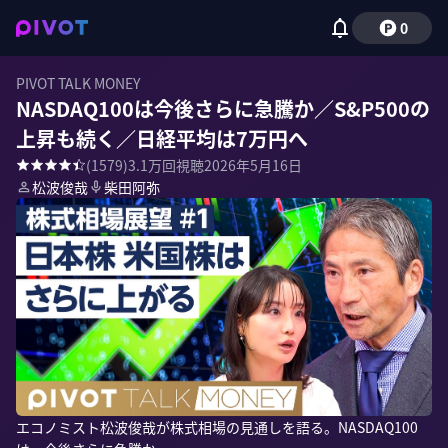
0
PIVOT TALK MONEY
NASDAQ100は今後さらに急騰か／S&P500の
上昇も続く／日経平均は7万円へ
(
1579
)
3.1万
回視聴
2026年5月16日
松波俊哉
柴田阿弥
エコノミスト松波俊哉が株式相場の見通しを語る。NASDAQ100