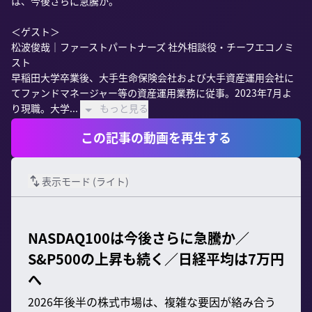
は、今後さらに急騰か。

＜ゲスト＞

松波俊哉｜ファーストパートナーズ 社外相談役・チーフエコノミ
スト

早稲田大学卒業後、大手生命保険会社および大手資産運用会社に
てファンドマネージャー等の資産運用業務に従事。2023年7月よ
り現職。大学...
もっと見る
この記事の動画を再生する
表示モード (
ライト
)
NASDAQ100は今後さらに急騰か／
S&P500の上昇も続く／日経平均は7万円
へ
2026年後半の株式市場は、複雑な要因が絡み合う