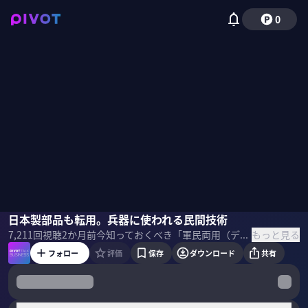
0
大庭弘継
日本製部品も転用。兵器に使われる民間技術
小手森千紗
もっと見る
7,211
回視聴
2か月前
今知っておくべき「軍民両用（デュアルユース）技術」の最前線を徹底解説。日本製の部品がイランのドローン「シャヘド」に転用される実態や、AI兵器が戦場を支配する現実など、テクノロジーが変える戦争のリアルに迫る。前編で宇宙、後編でドローンとAIについて深掘り。 ＜ゲスト＞ 大庭弘継｜立教大学大学院 人工知能科学研究科 特任教授 京都大学経済学部中退、元海上自衛官（1等海尉）。九州大学にて博士号取得（比較社会文化）。南山大学社会倫理研究所講師、京都大学大学院文学研究科研究員などを経て現職。専門は国際政治学・応用哲学・倫理学・知能情報学。著書に『軍民両用化する技術「デュアルユース問題」とは何か？」など。 ＜目次＞
フォロー
評価
保存
ダウンロード
共有