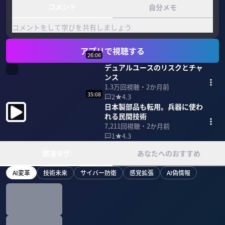
コメント
自分メモ
コメントをして学びを共有しましょう
アプリで視聴する
26:06
デュアルユースのリスクとチャ
ンス
1.3万
回視聴・
2か月前
35:08
2
4.3
日本製部品も転用。兵器に使わ
れる民間技術
7,211
回視聴・
2か月前
1
4.3
関連タグ
あなたへのおすすめ
AI変革
技術未来
サイバー防衛
感覚拡張
AI偽情報