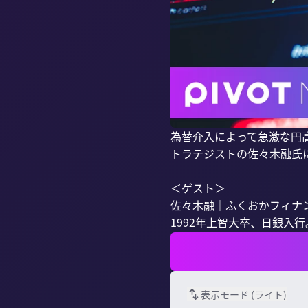
為替介入によって急激な円
トラテジストの佐々木融氏に
＜ゲスト＞

佐々木融｜ふくおかフィナン
1992年上智大卒、日銀入行
表示モード (
ライト
)