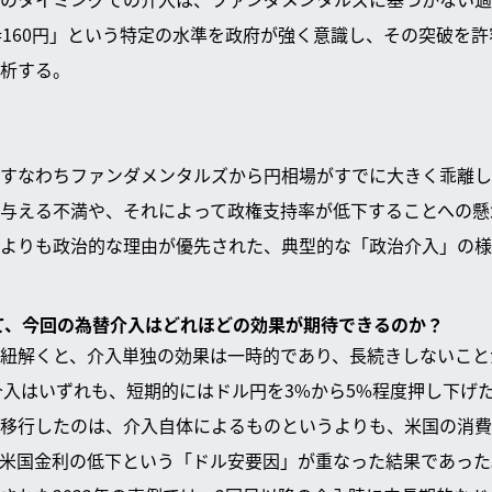
=160円」という特定の水準を政府が強く意識し、その突破を
析する。
すなわちファンダメンタルズから円相場がすでに大きく乖離し
与える不満や、それによって政権支持率が低下することへの懸
よりも政治的な理由が優先された、典型的な「政治介入」の様
して、今回の為替介入はどれほどの効果が期待できるのか？
紐解くと、介入単独の効果は一時的であり、長続きしないことが
た介入はいずれも、短期的にはドル円を3%から5%程度押し下げ
移行したのは、介入自体によるものというよりも、米国の消費者
米国金利の低下という「ドル安要因」が重なった結果であった