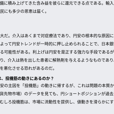
備に積み上げてきた含み益を彼らに還元できる点である。輸入
民にも多少の恩恵は届く。
大だ。介入はあくまで対症療法であり、円安の根本的な原因に
よって円安トレンドが一時的に押し止められることで、日本銀
る可能性がある。利上げは円安を是正する強力な手段であるが
り、介入は熱を出した患者に解熱剤を与えるようなものであり
を悪化させる恐れがあるのだ。
因は、投機筋の動きにあるのか？
安の主因を「投機筋」の動きに帰するが、これは問題の本質か
通貨先物市場）のデータを見ても、円ショートポジションが過
むしろ投機筋は、市場に流動性を提供し、値動きを滑らかにす