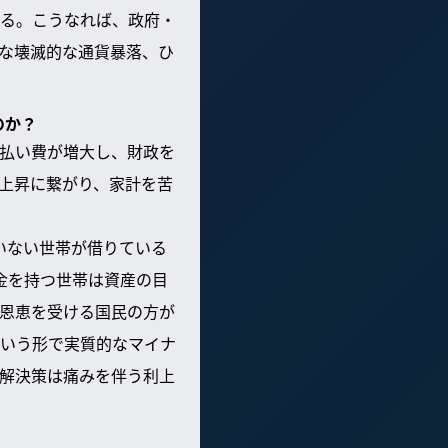
る。こうなれば、政府・
な壊滅的な通貨暴落、ひ
のか？
払い費が増大し、財政を
上昇に繋がり、家計を苦
いない世帯が借りている
金を持つ世帯は資産の目
恩恵を受ける国民の方が
いう形で実質的なマイナ
解決策は痛みを伴う利上