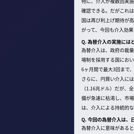
特に、介入が複数回実施
確認できる。だがこれは
国は再び利上げ期待が高
がって、今回も介入効果
Q. 為替介入の実施に
為替介入は、政府の裁量
場制を採用する国におい
6ヶ月間で最大3回まで
さらに、円買い介入には
（1.16兆ドル）だが
備が急速に枯渇し、市場
は、介入による持続的な
Q. 今回の為替介入は
為替介入に意味があると