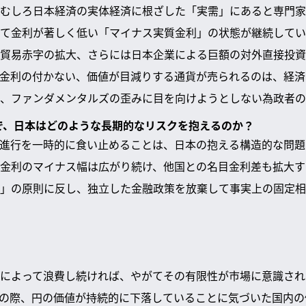
むしろ日本経済の実体経済に根ざした「実需」にあると専門家
て金利が著しく低い「マイナス実質金利」の状態が継続してい
貿易赤字の拡大、さらには日本企業による巨額の対外直接投資
金利の付かない、価値が目減りする通貨が売られるのは、経済
、ファンダメンタルズの歪みに目を向けようとしない為政者の
とで、日本はどのような長期的なリスクを抱えるのか？
進行を一時的に食い止めることは、日本の抱える構造的な問題
金利のマイナス幅は広がり続け、他国との名目金利差も拡大す
」の原則に反し、独立した金融政策を放棄して事実上の固定相
によって浪費し続ければ、やがてその有限性が市場に意識され
の際、円の価値が持続的に下落していることに気づいた国内の個