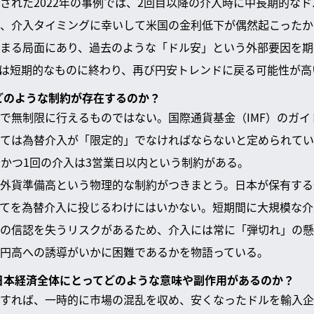
された2022年の事例では、2回目以降の介入時に中長期的な
、介入タイミングに幸いして米国の金利低下が偶然起こったか
まる局面にあり、過去のような「ドル安」という外部要因を期
は短期的なものに終わり、再び円安トレンドに戻る可能性が高
はどのような制約が存在するのか？
で無制限に行えるものではない。国際通貨基金（IMF）のガイ
ては為替介入が「限定的」でなければならないと定められてい
、かつ1回の介入は3営業日以内という制約がある。
外貨準備高という物理的な制約がつきまとう。日本が保有する外
、全てを為替介入に投じるわけにはいかない。短期間に大規模な
の信認を失うリスクがあるため、介入には常に「弾切れ」の懸
円高への誘導がいかに困難であるかを物語っている。
、日本経済全体にとってどのような意味や副作用があるのか？
すれば、一時的に市場の混乱を収め、安くなったドルを輸入企