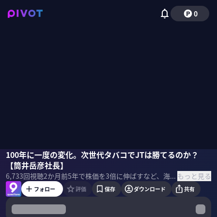
0
筒井岳彦
100年に一度の変化。次世代タバコでJTは勝てるのか？
佐々木紀彦
【筒井岳彦社長】
もっと見る
6,733
回視聴
2か月前
5年で株価を3倍に伸ばすなど、海外市場での成長が続くJT。なぜ衰退市場でも成長できるのか？海外M＆Aの成功要因は何か？電子タバコ市場でどう攻めるのか？2026年1月に社長に就任した筒井岳彦社長に聞いた。 ＜ゲスト＞ 筒井岳彦｜JT 社長 早稲田大学理工学部卒業後、1997年にJT入社。M&Aや海外事業に精通し、JTインターナショナルの執行役員や上級執行役員を歴任。2026年1月より現職。 ＜目次＞
フォロー
評価
保存
ダウンロード
共有