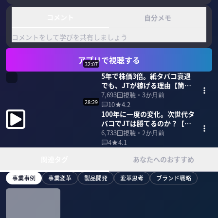
コメント
自分メモ
コメントをして学びを共有しましょう
アプリで視聴する
32:07
5年で株価3倍。紙タバコ衰退
でも、JTが稼げる理由【筒井
岳彦社長】
7,693
回視聴・
3か月前
28:29
10
4.2
100年に一度の変化。次世代タ
バコでJTは勝てるのか？【筒
井岳彦社長】
6,733
回視聴・
2か月前
4
4.1
関連タグ
あなたへのおすすめ
事業事例
事業変革
製品開発
変革思考
ブランド戦略