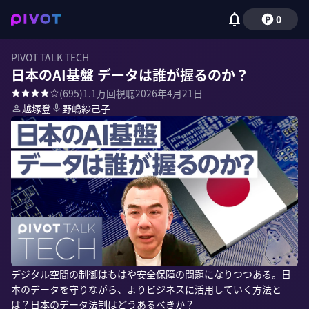
0
PIVOT TALK TECH
日本のAI基盤 データは誰が握るのか？
(
695
)
1.1万
回視聴
2026年4月21日
越塚登
野嶋紗己子
デジタル空間の制御はもはや安全保障の問題になりつつある。日
本のデータを守りながら、よりビジネスに活用していく方法と
は？日本のデータ法制はどうあるべきか？
