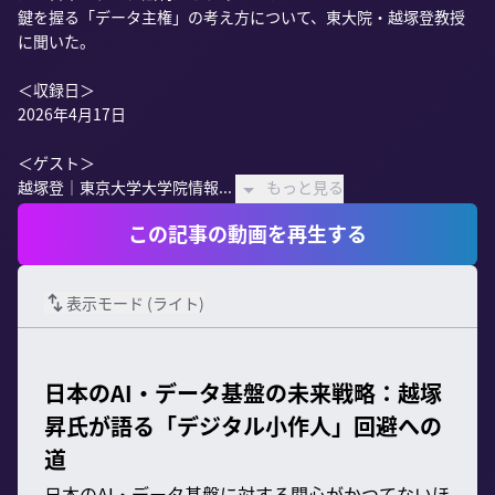
鍵を握る「データ主権」の考え方について、東大院・越塚登教授
に聞いた。

＜収録日＞

2026年4月17日

＜ゲスト＞

越塚登｜東京大学大学院情報...
もっと見る
この記事の動画を再生する
表示モード (
ライト
)
日本のAI・データ基盤の未来戦略：越塚
昇氏が語る「デジタル小作人」回避への
道
日本のAI・データ基盤に対する関心がかつてないほ