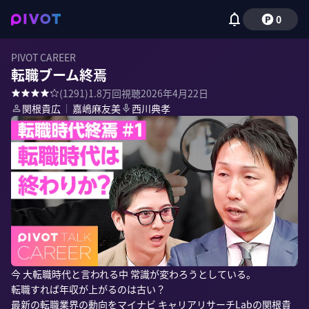
0
PIVOT CAREER
転職ブーム終焉
(
1291
)
1.8万
回視聴
2026年4月22日
関根貴広
｜
嘉嶋麻友美
西川典孝
今 大転職時代と言われる中 常識が変わろうとしている。

転職すれば年収が上がるのは古い？

最新の転職業界の動向をマイナビ キャリアリサーチLabの関根貴