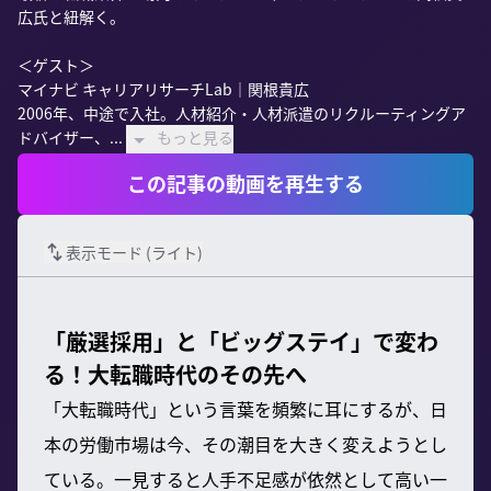
広氏と紐解く。

＜ゲスト＞

マイナビ キャリアリサーチLab｜関根貴広

2006年、中途で入社。人材紹介・人材派遣のリクルーティングア
ドバイザー、...
もっと見る
この記事の動画を再生する
表示モード (
ライト
)
「厳選採用」と「ビッグステイ」で変わ
る！大転職時代のその先へ
「大転職時代」という言葉を頻繁に耳にするが、日
本の労働市場は今、その潮目を大きく変えようとし
ている。一見すると人手不足感が依然として高い一