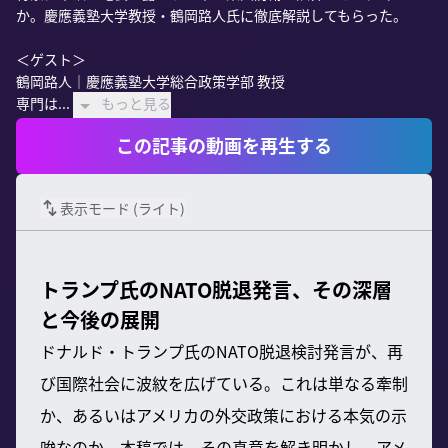
か。慶應義塾大学教授・鶴岡路人氏に徹底解説してもらった。

＜ゲスト＞

鶴岡路人｜慶應義塾大学総合政策学部 教授

専門は...
もっと見る
この記事の動画を再生する
表示モード (
ライト
)
トランプ氏のNATO脱退発言、その深層
と今後の展開
ドナルド・トランプ氏のNATO脱退検討発言が、再
び国際社会に波紋を広げている。これは単なる牽制
か、あるいはアメリカの外交政策における本気の示
唆なのか。本稿では、その真意を解き明かし、アメ