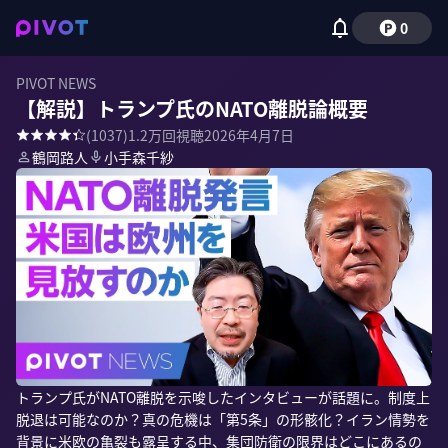
0
PIVOT NEWS
【解説】トランプ氏のNATO離脱論概要
(
1037
)
1.2万
回視聴
2026年4月7日
鶴岡路人
小手森千紗
トランプ氏がNATO離脱を示唆したインタビューが話題に。制度上
脱退は可能なのか？真の危機は「第5条」の形骸化？イラン情勢を
背景に米欧の亀裂も露呈する中、集団防衛の限界はどこにあるの