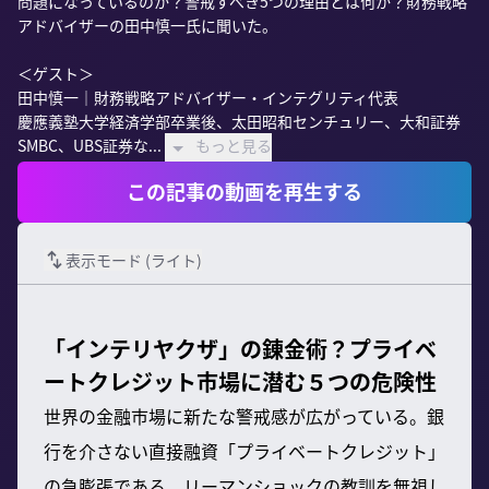
問題になっているのか？警戒すべき5つの理由とは何か？財務戦略
アドバイザーの田中慎一氏に聞いた。

＜ゲスト＞

田中慎一｜財務戦略アドバイザー・インテグリティ代表

慶應義塾大学経済学部卒業後、太田昭和センチュリー、大和証券
SMBC、UBS証券な...
もっと見る
この記事の動画を再生する
表示モード (
ライト
)
「インテリヤクザ」の錬金術？プライベ
ートクレジット市場に潜む５つの危険性
世界の金融市場に新たな警戒感が広がっている。銀
行を介さない直接融資「プライベートクレジット」
の急膨張である。リーマンショックの教訓を無視し