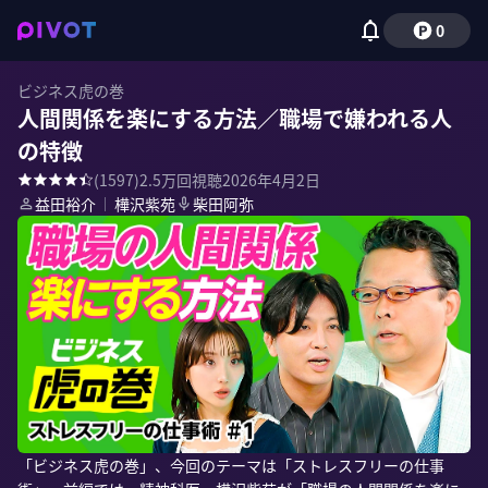
0
ビジネス虎の巻
人間関係を楽にする方法／職場で嫌われる人
の特徴
(
1597
)
2.5万
回視聴
2026年4月2日
益田裕介
｜
樺沢紫苑
柴田阿弥
「ビジネス虎の巻」、今回のテーマは「ストレスフリーの仕事