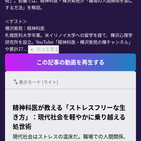
術」。前編では、精神科医・樺沢紫苑が「職場の人間関係を楽に
する方法」を解説。

＜ゲスト＞

樺沢紫苑｜精神科医

札幌医科大学卒業。米イリノイ大学への留学を経て、樺沢心理学
研究所を設立。YouTube「精神科医・樺沢紫苑の樺チャンネル」
や累計27...
もっと見る
この記事の動画を再生する
表示モード (
ライト
)
精神科医が教える「ストレスフリーな生
き方」：現代社会を軽やかに乗り越える
処世術
現代社会はストレスの温床だ。職場での人間関係、