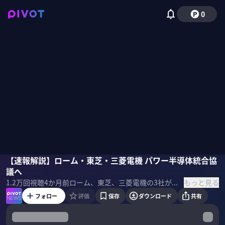
0
大山聡
【速報解説】ローム・東芝・三菱電機 パワー半導体統合協
野嶋紗己子
議へ
もっと見る
1.2万
回視聴
4か月前
ローム、東芝、三菱電機の3社が、パワー半導体事業の統合に向けて協議へ。実現すれば「世界2位連合」との見方も出る一方、ロームに対するデンソーのTOB提案への対抗策との見方もある。3社それぞれの強みはどこにあり、この再編は本当に成立するのか。業界歴40年の半導体アナリスト、大山聡氏に聞いた。 ＜ゲスト＞ 大山聡｜グロスバーグ代表 慶應大院修了後、1985年東京エレクトロン入社。外資系証券のアナリストを経て富士通に転職。半導体部門の経営戦略に従事。IHS Markitにて産業エレクトロニクス分野の分析を担当。 17年からGrossberg合同会社に専任。 ＜目次＞
フォロー
評価
保存
ダウンロード
共有