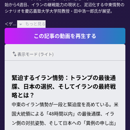
始から4週目、イランの継戦能力の現状と、泥沼化する中東情勢の
シナリオを慶応義塾大学大学院教授・田中浩一郎氏が展望。

＜ゲ...
もっと見る
この記事の動画を再生する
表示モード (
ライト
)
緊迫するイラン情勢：トランプの最後通
牒、日本の選択、そしてイランの最終戦
略とは？
中東のイラン情勢が一段と緊迫度を高めている。米
国大統領による「48時間以内」の最後通牒、イラ
ン側の対抗姿勢、そして日本への「異例の申し出」