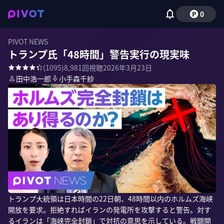
0
PIVOT NEWS
トランプ氏「48時間」警告実行の現実味
(
1095
)
8,981
回視聴
2026年3月23日
田中浩一郎
小手森千紗
トランプ大統領は日本時間の22日朝、48時間以内のホルムズ海峡
開放を要求。拒絶すればイランの発電所を攻撃すると警告。対す
るイランは「海峡完全封鎖」で対抗の意思を示している。戦闘開