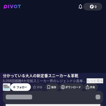
0
小島奉文
分かっている大人の新定番スニーカー＆革靴
鏡陽介
国山ハセン
もっと見る
8,098
回視聴
4か月前
スニーカー界のレジェンド小島奉文氏と伊勢丹紳士靴バイヤー鏡陽介氏が直接対決。30代40代のための新定番靴、厳選10選とは。 ▼プロフィール 小島奉文｜フットロッカー アトモスジャパン プロダクト&クリエイティブシニアディレクター 2001年にatmosの前身CHAPTERでキャリアをスタート。数々の別注企画を手がけるディレクションなどを歴任した後、現職に。2016年に開催された歴代ナイキエアマックスの人気投票で、小島氏がデザインを手がけた＜エアマックス1 アトモス エレファント＞が世界一の票数を獲得。 鏡陽介｜伊勢丹新宿店メンズ館 紳士靴バイヤー 2002年伊勢丹入社。テーラードクロージングのバイヤーを長年務めた後、2023年度から紳士靴バイヤーを担当。クラシックファッションの視点も織り交ぜた、大人のための新しい靴提案を行う。 ＜目次＞
フォロー
評価
保存
ダウンロード
共有