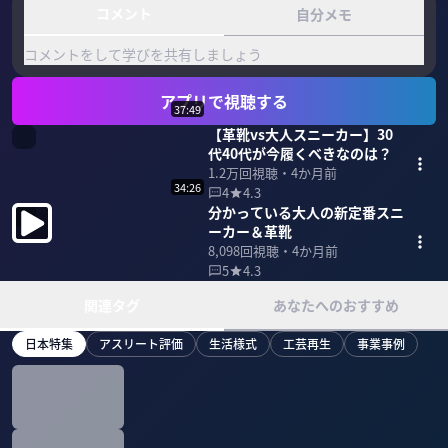
コメント
自分メモ
コメントをして学びを共有しましょう
アプリで視聴する
37:49
【革靴vs大人スニーカー】30
代40代が今履くべきなのは？
1.2万
回視聴・
4か月前
34:26
4
4.3
分かっている大人の新定番スニ
ーカー＆革靴
8,098
回視聴・
4か月前
5
4.3
関連タグ
あなたへのおすすめ
日本特集
アスリート評価
生活様式
工芸再生
事業事例