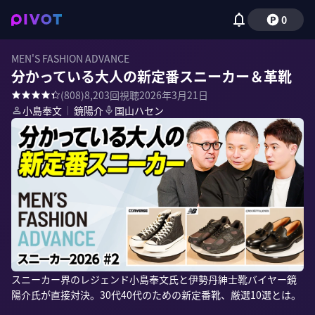
0
MEN'S FASHION ADVANCE
分かっている大人の新定番スニーカー＆革靴
(
808
)
8,203
回視聴
2026年3月21日
小島奉文
｜
鏡陽介
国山ハセン
スニーカー界のレジェンド小島奉文氏と伊勢丹紳士靴バイヤー鏡
陽介氏が直接対決。30代40代のための新定番靴、厳選10選とは。
