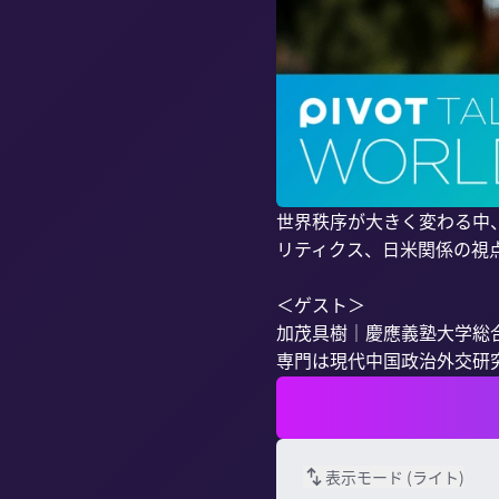
世界秩序が大きく変わる中
リティクス、日米関係の視点
＜ゲスト＞

加茂具樹｜慶應義塾大学総合
専門は現代中国政治外交研究
表示モード (
ライト
)