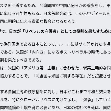
スクを回避するため、台湾問題で中国に何らかの譲歩をし、軍
に応じる可能性もある。日米首脳会談は、この米中ディールを
国に明確に伝える貴重な機会となるだろう。
世界で、日本が「リベラルの守護者」としての役割を果たすため
つ海洋国家である日本にとって、ルールに基づく開かれた市場
である。米国が「内向き」になるポストリベラルの時代にあっ
割を果たすべきである。
は、米国の「アメリカ第一主義」に合わせた、現実主義的な同
協力することで、「同盟国は米国に利する存在」だと認識させ
する自国主導の秩序構想に対し、日本がこれまで平和と繁栄を
ルを、特にグローバルサウスに向けて示し、「競争」していく
問題議論の土壌を育む必要があり、日本の進むべき道は、国益