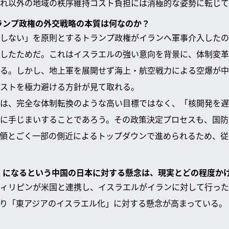
れ以外の地域の秩序維持コスト負担には消極的な姿勢に転じて
トランプ政権の外交戦略の本質は何なのか？
しない」を原則とするトランプ政権がイランへ軍事介入したの
したためだ。これはイスラエルの強い意向を背景に、体制変革
る。しかし、地上軍を展開せず海上・航空戦力による空爆が中
ストを極力避ける方針が見て取れる。
は、完全な体制転換のような高い目標ではなく、「核開発を遅
に手じまいすることであろう。その政策決定プロセスも、国防
領とごく一部の側近によるトップダウンで進められるため、従
ル」になるという中国の日本に対する懸念は、現実とどの程度か
ィリピンが米国と連携し、イスラエルがイランに対して行った
り「東アジアのイスラエル化」に対する懸念が高まっている。