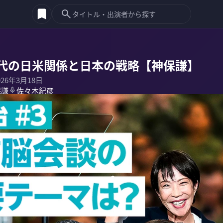
代の日米関係と日本の戦略【神保謙】
026年3月18日
保謙
佐々木紀彦