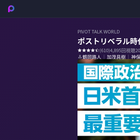
PIVOT TALK WORLD
ポストリベラル時
(
610
)
4,895
回視聴
2
鶴岡路人
加茂具樹
神
｜
｜