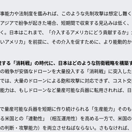
事能力や法制度を鑑みれば、このような先制攻撃は想定し難く
アジアで紛争が起きた場合、短期間で収束する見込みは低く、
く。日本はこれまで、「介入するアメリカにどう貢献するか」
いアメリカ」を前提に、その介入を促すために、より能動的か
示唆する「消耗戦」の時代に、日本はどのような防衛戦略を構築
の戦争が安価なドローンを大量投入する「消耗戦」に突入した
では、大量のドローンによる飽和攻撃に対応できず、コスト交
能力は、もしドローンなど量産可能な兵器に転用されれば、日
で量産可能な兵器を短期に作り続けられる「生産能力」そのも
る米国との「連動性」（相互運用性）を高める一方で、米国の
の判断・攻撃能力）を両立させねばならない。さもなければ、