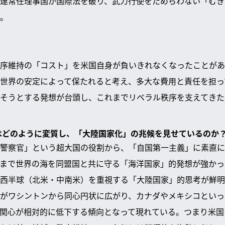
連常任理事国が国際法を破り、武力行使をためらわない「むき
。
序維持の「コスト」を米国自身が負いきれなくなったことがあ
世界の安定によって保たれると考え、多大な費用と責任を担っ
そうとする発想が台頭し、これまでリベラル秩序を支えてきた
策はどのように変質し、「大陸国家化」の兆候を見せているのか
警察官」という超大国の役割から、「自国第一主義」に素直に
まで世界の海を同盟国と共に守る「海洋国家」的発想が強かっ
西半球（北米・中南米）を重視する「大陸国家」的思考が鮮明
がワシントンから同心円状に広がり、カナダやメキシコといっ
関心が相対的に低下する傾向となって現れている。つまり米国