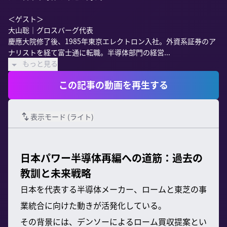
＜ゲスト＞

大山聡｜グロスバーグ代表

慶應大院修了後、1985年東京エレクトロン入社。外資系証券のア
ナリストを経て富士通に転職。半導体部門の経営...
もっと見る
この記事の動画を再生する
表示モード (
ライト
)
日本パワー半導体再編への道筋：過去の
教訓と未来戦略
日本を代表する半導体メーカー、ロームと東芝の事
業統合に向けた動きが活発化している。
その背景には、デンソーによるローム買収提案とい