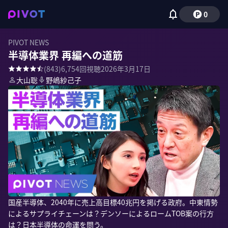
0
PIVOT NEWS
半導体業界 再編への道筋
(
843
)
6,754
回視聴
2026年3月17日
大山聡
野嶋紗己子
国産半導体、2040年に売上高目標40兆円を掲げる政府。中東情勢
によるサプライチェーンは？デンソーによるロームTOB案の行方
は？日本半導体の命運を問う。
