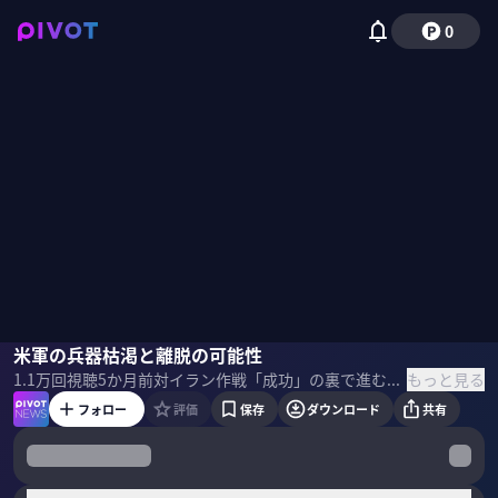
0
佐藤丙午
米軍の兵器枯渇と離脱の可能性
小手森千紗
もっと見る
1.1万
回視聴
5か月前
対イラン作戦「成功」の裏で進む米軍の弾薬消耗を詳解。安価なドローンの撃墜に使われる高価な迎撃ミサイル。アメリカの離脱の可能性と、兵器不足が東アジアの抑止力に及ぼす影響について、軍事戦略の観点から分析する。 ＜ゲスト＞ 佐藤丙午｜拓殖大学教授 一橋大学博士（法学）。専門は国際政治、安全保障、軍縮核不拡散等。防衛研究所を経て2006年から現職。外務省参与等を歴任。日本軍縮学会会長や国際安全保障学会理事など ＜目次＞
フォロー
評価
保存
ダウンロード
共有