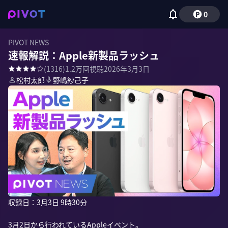
0
PIVOT NEWS
速報解説：Apple新製品ラッシュ
(
1316
)
1.2万
回視聴
2026年3月3日
松村太郎
野嶋紗己子
収録日：3月3日 9時30分

3月2日から行われているAppleイベント。
