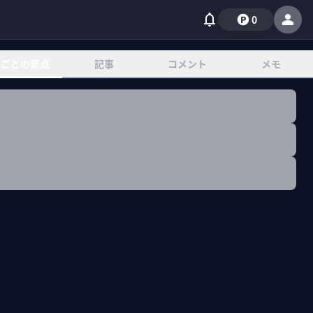
0
章ごとの要点
記事
コメント
メモ