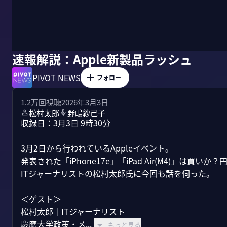
速報解説：Apple新製品ラッシュ
PIVOT NEWS
フォロー
1.2万
回視聴
2026年3月3日
松村太郎
野嶋紗己子
収録日：3月3日 9時30分

3月2日から行われているAppleイベント。

発表された「iPhone17e」「iPad Air(M4)」は買
ITジャーナリストの松村太郎氏に今回も話を伺った。

＜ゲスト＞

松村太郎｜ITジャーナリスト

慶應大学政策・メ...
もっと見る