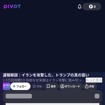
0
ジョセフ・クラフト
速報解説：イランを攻撃した、トランプの真の狙い
佐々木紀彦
もっと見る
2.0万
回視聴
5か月前
なぜ米国はイラン攻撃に踏み切ったのか？トランプ大統領の真の狙いは何か？経済アナリストのジョセフ・クラフト氏に速報解説してもらった。 ＜収録日＞ 2026年3月2日
フォロー
評価
保存
ダウンロード
共有