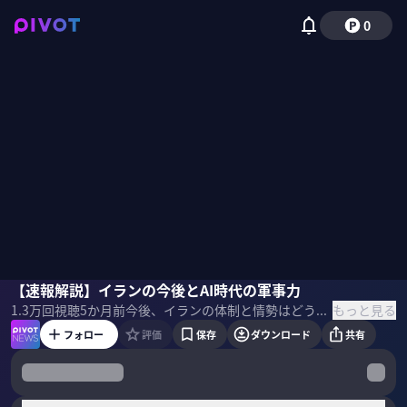
0
杉田弘毅
【速報解説】イランの今後とAI時代の軍事力
佐々木紀彦
もっと見る
1.3万
回視聴
5か月前
今後、イランの体制と情勢はどう変化するのか？米国の外交にはどんな戦略があるのか？AI時代の軍事力と合わせて、明治大学特任教授で共同通信元テヘラン支局長の杉田弘毅氏に速報解説してもらった。 ＜ゲスト＞ 杉田弘毅｜明治大学特任教授 一橋大学卒業後、 共同通信社に入社。テヘラン支局長、ニューヨーク特派員を歴任。ワシントン支局長、論説委員長を経て、2022年より明治大学特任教授を務める。専門は米国政治や外交、日米関係。鋭い視点で国際情勢の分析を行う。 ＜目次＞
フォロー
評価
保存
ダウンロード
共有