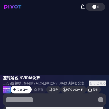
0
大山聡
速報解説 NVIDIA決算
野嶋紗己子
もっと見る
1.2万
回視聴
5か月前
2月26日朝にNVIDIAは決算を発表。圧倒的な強さと自信が浮き彫りになった。 その背後にある強みとは何だったのか？今後の成長予測は？ 業界歴40年の大山聡氏が最速で解説。 ＜収録日＞ 2026年2月26日
フォロー
評価
保存
ダウンロード
共有