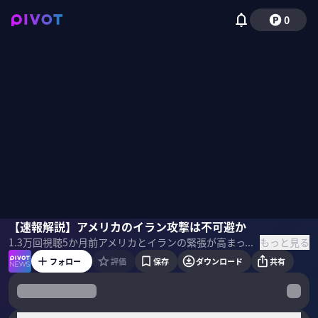
0
田中浩一郎
【速報解説】アメリカのイラン攻撃は不可避か
小手森千紗
もっと見る
1.3万
回視聴
5か月前
アメリカとイランの緊張が高まっている。トランプ政権による軍事攻撃の可能性が報じられる中、26日に開かれる両国の協議はどうなるのか。対立の背景や今後の展開も含めイラン情勢の第一人者 田中浩一郎氏が解説。 ＜ゲスト＞ 田中浩一郎｜中東研究者 1961年生まれ。東京外国語大学外国語学部ペルシア語学科卒業、東京外国語大学大学院外国語研究科アジア第2言語修了。在イラン日本国大使館専門調査員、国際連合アフガニスタン特別ミッション政務官など歴任。 ＜目次＞
フォロー
評価
保存
ダウンロード
共有