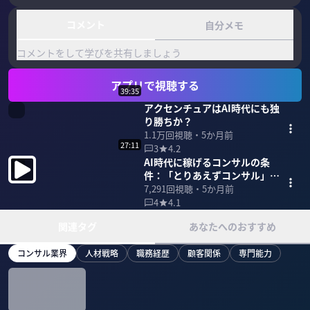
コメント
自分メモ
コメントをして学びを共有しましょう
アプリで視聴する
39:35
アクセンチュアはAI時代にも独
り勝ちか？
1.1万
回視聴・
5か月前
27:11
3
4.2
AI時代に稼げるコンサルの条
件：「とりあえずコンサル」は
アリか？
7,291
回視聴・
5か月前
4
4.1
関連タグ
あなたへのおすすめ
コンサル業界
人材戦略
職務経歴
顧客関係
専門能力