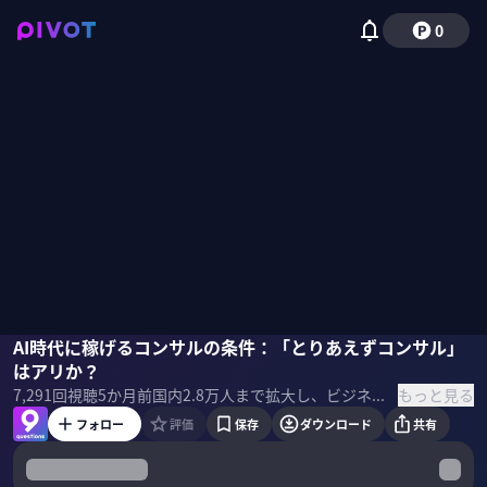
0
濱岡大
AI時代に稼げるコンサルの条件：「とりあえずコンサル」
佐々木紀彦
はアリか？
もっと見る
7,291
回視聴
5か月前
国内2.8万人まで拡大し、ビジネスが急成長しているアクセンチュア。AI時代にもアクセンチュアの独り勝ちは続くのか？AI時代に稼げるコンサルタントの条件とは何か？2025年12月に社長に就任した濱岡大氏に聞いた。 ＜ゲスト＞ 濱岡大｜アクセンチュア 社長 1998年アクセンチュア入社。2010年、製造・流通本部マネジング・ディレクターに就任。小売事業の統括責任者を経て、21年12月執行役員。23年6月より常務執行役員・ビジネスコンサルティング本部統括本部長。25年12月より現職の社長を務める。 ＜目次＞
フォロー
評価
保存
ダウンロード
共有