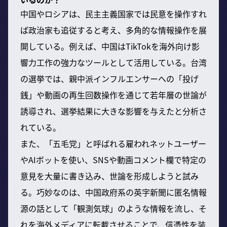
中国やロシアは、民主主義国家では民意を操作すれ
ば政治家も追従すると考え、多角的な情報操作を展
開している。例えば、中国はTikTokを海外向け影
響力工作の強力なツールとして活用している。台湾
の選挙では、親中派インフルエンサーへの「投げ
銭」や動画の再生回数操作を通じて若年層の世論が
誘導され、選挙結果に大きな影響を与えたと分析さ
れている。
また、「五毛党」と呼ばれる雇われネットユーザー
やAIボットを使い、SNSや動画コメント欄で特定の
意見を大量に書き込み、世論を形成しようと試み
る。巧妙なのは、中国政府系の英字新聞に匿名情報
源の話として「観測気球」のような情報を流し、そ
れを海外メディアに転載させることで、信憑性を装