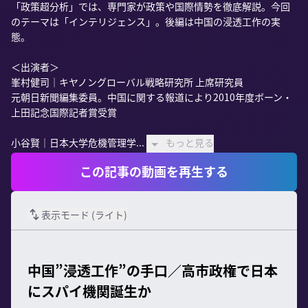
「政策超分析」では、専門家が政策や国際情勢を徹底解説。今回
のテーマは「インテリジェンス」。後編は中国の浸透工作の実
態。

＜出演者＞

峯村健司｜キヤノングローバル戦略研究所 上席研究員

元朝日新聞編集委員。中国に関する報道により2010年度ボーン・
上田記念国際記者賞受賞

小谷賢｜日本大学危機管理学...
もっと見る
この記事の動画を再生する
表示モード (
ライト
)
中国”浸透工作”の手口／高市政権で日本
にスパイ機関誕生か