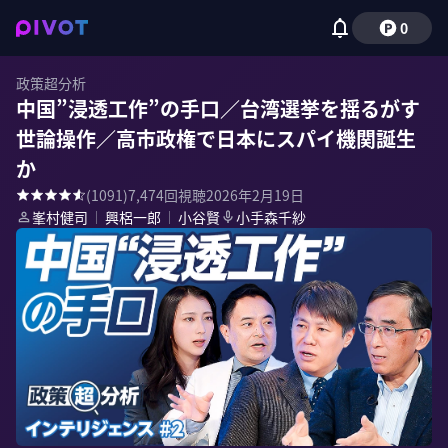
0
政策超分析
中国”浸透工作”の手口／台湾選挙を揺るがす
世論操作／高市政権で日本にスパイ機関誕生
か
(
1091
)
7,474
回視聴
2026年2月19日
峯村健司
｜
興梠一郎
｜
小谷賢
小手森千紗