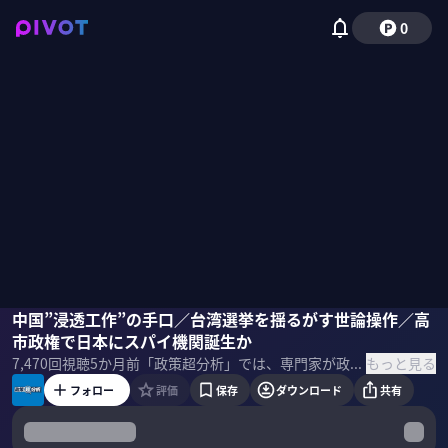
0
峯村健司
中国”浸透工作”の手口／台湾選挙を揺るがす世論操作／高
興梠一郎
小谷賢
小手森千紗
市政権で日本にスパイ機関誕生か
もっと見る
7,470
回視聴
5か月前
「政策超分析」では、専門家が政策や国際情勢を徹底解説。今回のテーマは「インテリジェンス」。後編は中国の浸透工作の実態。 ＜出演者＞ 峯村健司｜キヤノングローバル戦略研究所 上席研究員 元朝日新聞編集委員。中国に関する報道により2010年度ボーン・上田記念国際記者賞受賞 小谷賢｜日本大学危機管理学部 教授 ロンドン大学キングスカレッジ修士課程修了。京都大学大学院博士課程修了。防衛省防衛研究所主任研究官、防衛大学校講師などを経て現職。イギリス政治外交史、日英米関係史、インテリジェンス研究が専門。 興梠一郎｜神田外語大学 教授 九州大学経済学部卒業後、三菱商事中国チームにて勤務。カリフォルニア大学バークレー校修士課程修了、東京外国語大学大学院修士課程修了。外務省専門調査員（香港総領事館）、外務省国際情報局分析第二課専門分析員、参議院第一特別調査室客員調査員を経て、現職。 ＜目次＞
フォロー
評価
保存
ダウンロード
共有