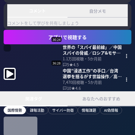
コメント
自分メモ
コメントをして学びを共有しましょう
アプリで視聴する
36:24
世界の「スパイ最前線」／中国
スパイの脅威／ロシア&モサド
の暗殺術
1.1万
回視聴・
5か月前
36:28
5
4.5
中国”浸透工作”の手口／台湾
選挙を揺るがす世論操作／高市
政権で日本にスパイ機関誕生か
7,470
回視聴・
5か月前
10
4.6
関連タグ
あなたへのおすすめ
国際情勢
諜報活動
サイバー防衛
情報課題
AI偽情報