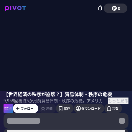
0
菅原淳一
【世界経済の秩序が崩壊？】貿易体制・秩序の危機
小手森千紗
もっと見る
9,958
回視聴
5か月前
貿易体制・秩序の危機。アメリカと世界の温度差とは。日本と世界の意識の違いとは。WTO体制からターンベリー体制へ。 なぜ世界経済の秩序が崩壊しつつあるのか菅原淳一氏に聞いた。 ＜ゲスト＞ 菅原淳一｜オウルズコンサルティンググループ シニアフェロー OECD日本政府代表部専門調査員、みずほリサーチ＆テクノロジーズなどを経て現職。通商政策・経済安全保障の政策分析に長年従事。WTO、EPA、TPP、RCEP等に精通。日米中関係や経済安保戦略が専門。 ＜目次＞
フォロー
評価
保存
ダウンロード
共有