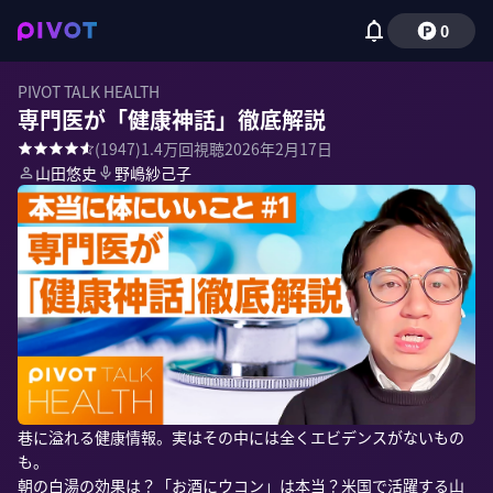
0
PIVOT TALK HEALTH
専門医が「健康神話」徹底解説
(
1947
)
1.4万
回視聴
2026年2月17日
山田悠史
野嶋紗己子
巷に溢れる健康情報。実はその中には全くエビデンスがないもの
も。

朝の白湯の効果は？「お酒にウコン」は本当？米国で活躍する山