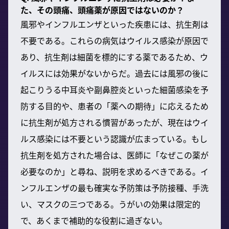
た、その頭痛、頭痛薬が原因ではないのか？
風邪やインフルエンザといった疾患には、抗生剤は
不要である。これらの病気はウイルス感染が原因で
あり、抗生剤は細菌を標的にする薬であるため、ウ
イルスには効果がないからだ。過去には風邪の後に
起こりうる中耳炎や副鼻腔炎といった細菌感染を予
防する目的や、患者の「薬への期待」に応えるため
に抗生剤が処方される慣習があったが、現在はウイ
ルス感染には不要という認識が広まっている。もし
抗生剤を処方された場合は、医師に「なぜこの薬が
必要なのか」と尋ね、説明を求めるべきである。イ
ンフルエンザの最も確実な予防策は予防接種、手洗
い、マスクの三つである。うがいの効果は限定的
で、あくまで補助的な役割に過ぎない。